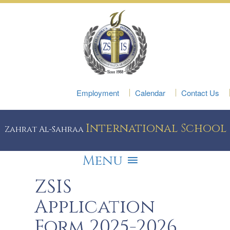
Employment
Calendar
Contact Us
International School
Zahrat Al-Sahraa
Menu
ZSIS
Application
Form 2025-2026